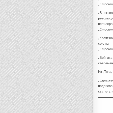
„Строите
„В негова
революцио
невъобраз
„Строите
„Краят на
се с нея 
„Строите
„Войната 
съвременн
Из „Това,
„Една жес
подписван
статия сп