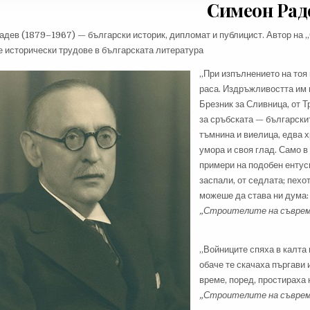
Симеон Рад
адев (1879–1967) — български историк, дипломат и публицист. Автор на 
е исторически трудове в българската литература
„При изпълнението на тоя
раса. Издръжливостта им 
Брезник за Сливница, от Т
за сръбската — българскит
тъмнина и виелица, едва х
умора и своя глад. Само 
примери на подобен ентуси
заспали, от седлата; пех
можеше да става ни дума:
„Строителите на съвреме
„Войниците спяха в калта
обаче те скачаха пъргави 
време, поред, простираха
„Строителите на съвремен