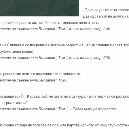
„Сливница стана за европ
Давид стъпил на шията на
с оръжие правото си, никой не се съмняваше вече в него.“
лите на съвременна България“, Том I, Книга шеста, стр. 629
 на Сливница се посрещна с искрена радост и в целия славянски свят, к
оубийствена война.“
лите на съвременна България“, Том I, Книга шеста, стр. 629
за равенство всякога подкупват многолюдието.“
лите на съвременна България“, Том I
 казваше той [П. Каравелов], че гдето има цензура, там атеизмът се разпро
 по-религиозни.“
лите на съвременна България“, Том I — Радев цитира Каравелов
ържава страда не толкова от слабите партии, колкото от некултурността 