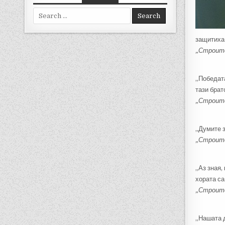
Search for:
защитиха 
„Строите
„Победата
тази брат
„Строите
„Думите 
„Строите
„Аз зная,
хората са
„Строите
„Нашата д