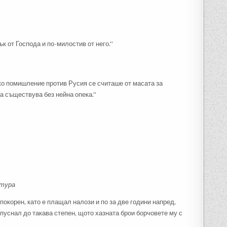
к от Господа и по-милостив от него.“
яко помишление против Русия се считаше от масата за
да съществува без нейна опека.“
ктура
покорен, като е плащал налози и по за две години напред,
тпуснал до такава степен, щото хазната брои борчовете му с