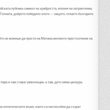
ейската публика символ на храбростта, епопея на патриотизма.
 Голиата, доброто победило злото — защото, откакто българите
ойто не можеше да прости на Милана великото престъпление на
стира и там стават революции, а там, дето няма цензура,
на политическите мъже, които са неспособни да съзрат