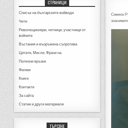
СТРАНИЦИ
Списък на българските войводи
Симеон Р
значимит
Чети
Революционери, четници, участници от
войните
Въстания и въоръжена съпротива
Цитати, Мисли, Фрази на
Полезни връзки
Филми
Книги
Контакти
За сайта
Статии и други материали
ТЪРСЕНЕ