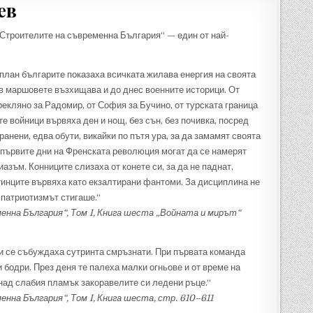
ев
„Строителите на съвременна България“ — един от най-
 план българите показаха всичката жилава енергия на своята
в маршовете възхищава и до днес военните историци. От
рекляно за Радомир, от София за Бучино, от турската граница
е войници вървяха ден и нощ, без сън, без почивка, посред
ранени, едва обути, викайки по пътя ура, за да замамят своята
в първите дни на Френската революция могат да се намерят
азъм. Конниците слизаха от конете си, за да не паднат,
отинците вървяха като екзалтирани фантоми. За дисциплина не
 патриотизмът стигаше.“
нна България“, Том I, Книга шеста „Войната и мирът“
 и се събуждаха сутринта смръзнати. При първата команда
и бодри. През деня те палеха малки огньове и от време на
 над слабия пламък закоравелите си ледени ръце.“
на България“, Том I, Книга шеста, стр. 610–611