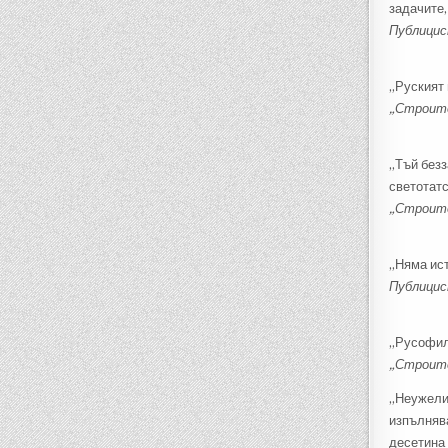
задачите,
Публици
„Руският 
„Строите
„Тъй безз
светотатс
„Строите
„Няма ист
Публицис
„Русофилс
„Строите
„Неужели 
изпълнява
десетина