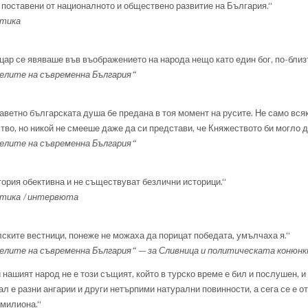
 поставени от националното и обществено развитие на България.“
стика
цар се явяваше във въображението на народа нещо като един бог, по-близъ
лите на съвременна България“
аветно българската душа бе предана в тоя момент на русите. Не само вс
тво, но никой не смееше даже да си представи, че Княжеството би могло 
лите на съвременна България“
ория обективна и не съществуват безлични историци.“
тика / интервюта
ките вестници, понеже не можаха да порицат победата, умълчаха я.“
лите на съвременна България“ — за Сливница и политическата конюн
нашият народ не е този същият, който в турско време е бил и послушен, и 
л е разни ангарии и други нетърпими натурални повинности, а сега се е о
 милиона.“