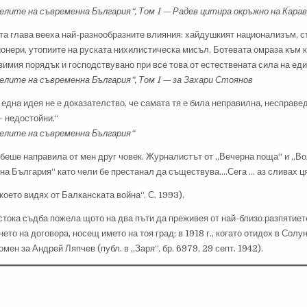
лите на съвременна България“, Том I — Радев цитира окръжно на Кара
та глава вееха най-разнообразните влияния: хайдушкият национализъм, 
нери, утопиите на руската нихилистическа мисъл, Ботевата омраза към к
имия порядък и господствувано при все това от естествената сила на еди
лите на съвременна България“, Том I — за Захари Стоянов
 една идея не е доказателство, че самата тя е била неправилна, несправе
— недостойни.“
лите на съвременна България“
беше направила от мен друг човек. Журналистът от „Вечерна поща“ и „Во
а България“ като чели бе престанал да съществува….Сега … аз сливах ця
 което видях от Балканската война“. С. 1993).
тока съдба пожела щото на два пъти да преживея от най-близо разпятието 
ето на договора, носещ името на тоя град; в 1918 г., когато отидох в Со
омен за Андрей Ляпчев (публ. в „Заря“, бр. 6979, 29 септ. 1942).