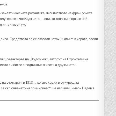
велов
съзаклятническата романтика, якобинството на французките
алугерите и чорбаджиите — всичко това, кипящо и в най-
н интуитивен ум.“
длива. Средствата са се оказали неточни или пък хората, заели
ля“, редакторът на „Художник“, авторът на Строители на
лото си битие с подвижния живот на дружината“.
на България: в 1913 г., когато ходих в Букурещ за
лун за сключването на примирието“ ще напише Симеон Радев в