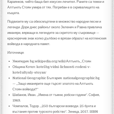
Караянков, чийто баща бил изкусен лечител. Раните са тежки и
Алтънлъ Стоян умира от тях. Погребан е в скривалището на
къщата.
Подвизите му са обезсмъртени в множество народни песни и
легенди. Дори днес районът около Зеленич и Равна привлича
иманяри, вярващи в легендите за скритото му съкровище —
красноречив знак колко дълбоко е врязан образът на котленския
войвода в народната памет.
Източници:
Уикипедия: bg.wikipedia.org/wiki/Алтънлъ_Стоян
Община Котел: kotel.bg/vidni-lichnosti-rodeni-v-
kotel/altynly-stoyan/
National Geographic България: nationalgeographic.bg
— „Защо иманярите още търсят златото на Алтънлъ
Стоян войвода?“
Шабанов, Иван. „Имена от тъмни, робски години“. София,
1969.
Чомпалов, Тодор. „250 български воеводи. 25 бунта и
въстания против турското робство“. Зеница, 2017. ISBN