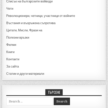
o
Списък на българските войводи
k
Чети
Революционери, четници, участници от войните
Въстания и въоръжена съпротива
Цитати, Мисли, Фрази на
Полезни връзки
Филми
Книги
Контакти
За сайта
Статии и други материали
ТЪРСЕНЕ
Search for: