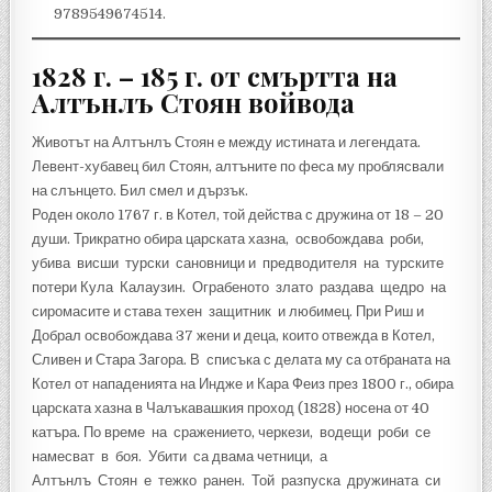
9789549674514.
1828 г. – 185 г. от смъртта на
Алтънлъ Стоян войвода
Животът на Алтънлъ Стоян е между истината и легендата.
Левент-хубавец бил Стоян, алтъните по феса му проблясвали
на слънцето. Бил смел и дързък.
Роден около 1767 г. в Котел, той действа с дружина от 18 – 20
души. Трикратно обира царската хазна, освобождава роби,
убива висши турски сановници и предводителя на турските
потери Кула Калаузин. Ограбеното злато раздава щедро на
сиромасите и става техен защитник и любимец. При Риш и
Добрал освобождава 37 жени и деца, които отвежда в Котел,
Сливен и Стара Загора. В списъка с делата му са отбраната на
Котел от нападенията на Индже и Кара Феиз през 1800 г., обира
царската хазна в Чалъкавашкия проход (1828) носена от 40
катъра. По време на сражението, черкези, водещи роби се
намесват в боя. Убити са двама четници, а
Алтънлъ Стоян е тежко ранен. Той разпуска дружината си