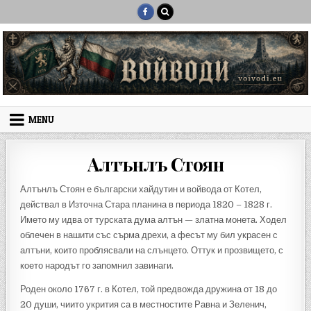
Skip to content
MENU
Алтънлъ Стоян
Алтънлъ Стоян е български хайдутин и войвода от Котел,
действал в Източна Стара планина в периода 1820 – 1828 г.
Името му идва от турската дума алтън — златна монета. Ходел
облечен в нашити със сърма дрехи, а фесът му бил украсен с
алтъни, които проблясвали на слънцето. Оттук и прозвището, с
което народът го запомнил завинаги.
Роден около 1767 г. в Котел, той предвожда дружина от 18 до
20 души, чиито укрития са в местностите Равна и Зеленич,