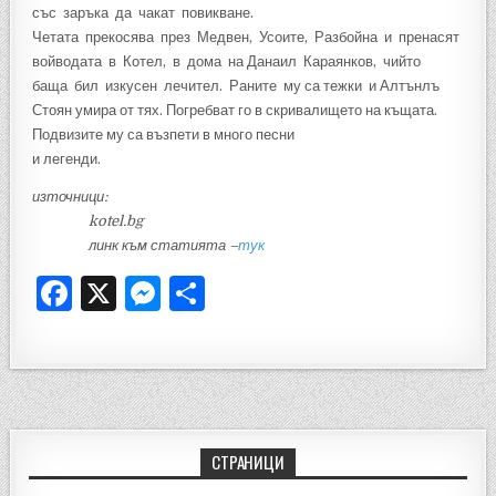
със заръка да чакат повикване.
Четата прекосява през Медвен, Усоите, Разбойна и пренасят
войводата в Котел, в дома на Данаил Караянков, чийто
баща бил изкусен лечител. Раните му са тежки и Алтънлъ
Стоян умира от тях. Погребват го в скривалището на къщата.
Подвизите му са възпети в много песни
и легенди.
източници:
kotel.bg
линк към статията –
тук
F
X
M
S
a
es
h
c
se
ar
e
n
e
b
g
o
er
СТРАНИЦИ