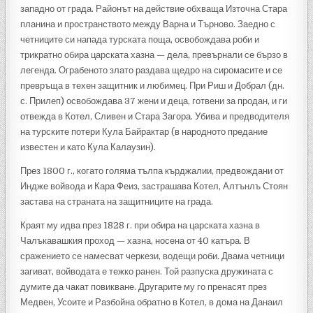
западно от града. Районът на действие обхваща Източна Стара
планина и пространството между Варна и Търново. Заедно с
четниците си напада турската поща, освобождава роби и
трикратно обира царската хазна — дела, превърнали се бързо в
легенда. Ограбеното злато раздава щедро на сиромасите и се
превръща в техен защитник и любимец. При Риш и Добрал (дн.
с. Прилеп) освобождава 37 жени и деца, готвени за продан, и ги
отвежда в Котел, Сливен и Стара Загора. Убива и предводителя
на турските потери Кула Байрактар (в народното предание
известен и като Кула Калаузин).
През 1800 г., когато голяма тълпа кърджалии, предвождани от
Индже войвода и Кара Феиз, застрашава Котел, Алтънлъ Стоян
застава на страната на защитниците на града.
Краят му идва през 1828 г. при обира на царската хазна в
Чалъкавашкия проход — хазна, носена от 40 катъра. В
сражението се намесват черкези, водещи роби. Двама четници
загиват, войводата е тежко ранен. Той разпуска дружината с
думите да чакат повикване. Другарите му го пренасят през
Медвен, Усоите и Разбойна обратно в Котел, в дома на Данаил