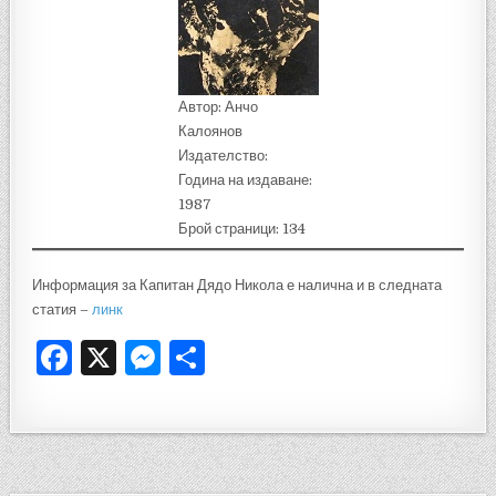
Автор: Анчо
Калоянов
Издателство:
Година на издаване:
1987
Брой страници: 134
Информация за Капитан Дядо Никола е налична и в следната
статия –
линк
F
X
M
S
a
es
h
c
se
ar
e
n
e