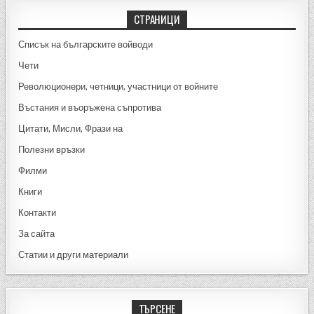
b
g
o
er
СТРАНИЦИ
o
Списък на българските войводи
k
Чети
Революционери, четници, участници от войните
Въстания и въоръжена съпротива
Цитати, Мисли, Фрази на
Полезни връзки
Филми
Книги
Контакти
За сайта
Статии и други материали
ТЪРСЕНЕ