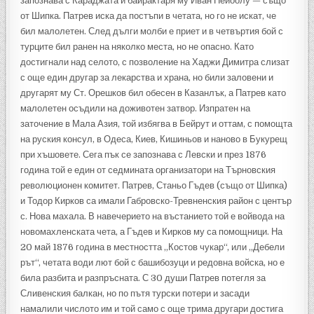
запознава с Караджата и байрактаря му Иван Пейоолу — също
от Шипка. Патрев иска да постъпи в четата, но го не искат, че
бил малолетен. След дълги молби е приет и в четвъртия бой с
турците бил ранен на няколко места, но не опасно. Като
достигнали над селото, с позволение на Хаджи Димитра слизат
с още един другар за лекарства и храна, но били заловени и
другарят му Ст. Орешков бил обесен в Казанлък, а Патрев като
малолетен осъдили на доживотен затвор. Изпратен на
заточение в Мала Азия, той избягва в Бейрут и оттам, с помощта
на руския консул, в Одеса, Киев, Кишиньов и наново в Букурещ
при хъшовете. Сега пък се запознава с Левски и през 1876
година той е един от седмината организатори на Търновския
революционен комитет. Патрев, Станьо Гъдев (също от Шипка)
и Тодор Кирков са имали Габровско-Тревненския район с център
с. Нова махала. В навечерието на въстанието той е войвода на
новомахленската чета, а Гъдев и Кирков му са помощници. На
20 май 1876 година в местността „Костов чукар“, или „Дебели
рът“, четата води лют бой с башибозуци и редовна войска, но е
била разбита и разпръсната. С 30 души Патрев потегля за
Сливенския балкан, но по пътя турски потери и засади
намалили числото им и той само с още трима другари достига