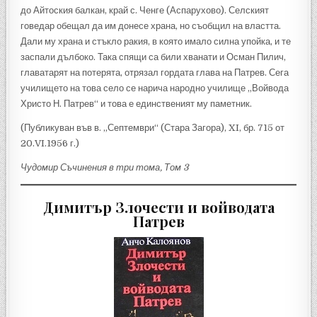
до Айтоския балкан, край с. Ченге (Аспарухово). Селският
говедар обещал да им донесе храна, но съобщил на властта.
Дали му храна и стъкло ракия, в която имало силна упойка, и те
заспали дълбоко. Така спящи са били хванати и Осман Пилич,
главатарят на потерята, отрязал гордата глава на Патрев. Сега
училището на това село се нарича народно училище „Войвода
Христо Н. Патрев“ и това е единственият му паметник.
(Публикуван във в. „Септември“ (Стара Загора), XI, бр. 715 от
20.VI.1956 г.)
Чудомир Съчинения в три тома, Том 3
Димитър Злочести и войводата
Патрев