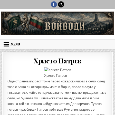
Skip to content
MENU
Христо Патрев
Христо Патрев
Още от ранна възраст той е първо ножарски чирак в село, след
това с баща си отваря кръчма във Варна, после е слуга у
някакъв грък, който го научава на четмо и писмо, връща се пак в
село, но буйната му шипчанска кръв не му дава мира и още
юноша той е в някаква хайдушка чета из Делиормана. Турска
потеря я разбива и Патрев избягва в Румъния, където се