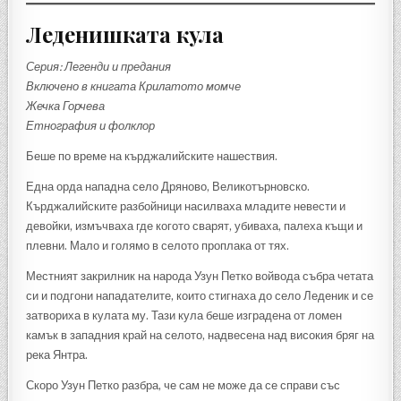
Леденишката кула
Серия: Легенди и предания
Включено в книгата Крилатото момче
Жечка Горчева
Етнография и фолклор
Беше по време на кърджалийските нашествия.
Една орда нападна село Дряново, Великотърновско.
Кърджалийските разбойници насилваха младите невести и
девойки, измъчваха где когото сварят, убиваха, палеха къщи и
плевни. Мало и голямо в селото проплака от тях.
Местният закрилник на народа Узун Петко войвода събра четата
си и подгони нападателите, които стигнаха до село Леденик и се
затвориха в кулата му. Тази кула беше изградена от ломен
камък в западния край на селото, надвесена над високия бряг на
река Янтра.
Скоро Узун Петко разбра, че сам не може да се справи със