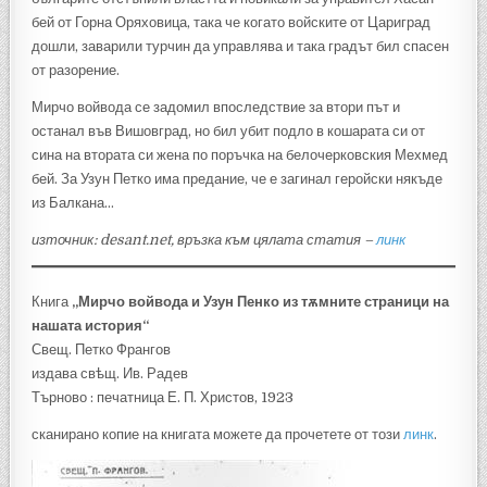
бей от Горна Оряховица, така че когато войските от Цариград
дошли, заварили турчин да управлява и така градът бил спасен
от разорение.
Мирчо войвода се задомил впоследствие за втори път и
останал във Вишовград, но бил убит подло в кошарата си от
сина на втората си жена по поръчка на белочерковския Мехмед
бей. За Узун Петко има предание, че е загинал геройски някъде
из Балкана…
източник: desant.net, връзка към цялата статия –
линк
Книга
„Мирчо войвода и Узун Пенко из тѫмните страници на
нашата история“
Свещ. Петко Франгов
издава свѣщ. Ив. Радев
Търново : печатница Е. П. Христов, 1923
сканирано копие на книгата можете да прочетете от този
линк
.