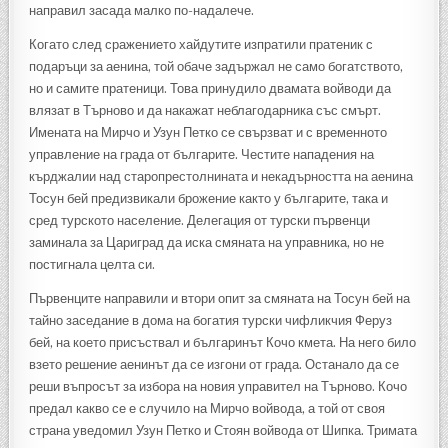
направил засада малко по-надалече.
Когато след сражението хайдутите изпратили пратеник с
подаръци за аенина, той обаче задържал не само богатството,
но и самите пратеници. Това принудило двамата войводи да
влязат в Търново и да накажат неблагодарника със смърт.
Имената на Мирчо и Узун Петко се свързват и с временното
управление на града от българите. Честите нападения на
кърджалии над старопрестолнината и некадърността на аенина
Тосун бей предизвикали брожение както у българите, така и
сред турското население. Делегация от турски първенци
заминала за Цариград да иска смяната на управника, но не
постигнала целта си.
Първенците направили и втори опит за смяната на Тосун бей на
тайно заседание в дома на богатия турски чифликчия Феруз
бей, на което присъствал и българинът Кочо кмета. На него било
взето решение аенинът да се изгони от града. Останало да се
реши въпросът за избора на новия управител на Търново. Кочо
предал какво се е случило на Мирчо войвода, а той от своя
страна уведомил Узун Петко и Стоян войвода от Шипка. Тримата