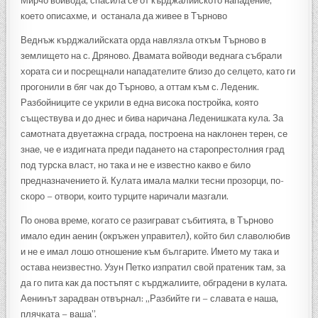
Мирчо войвода, спасила се от кърджалийското нападение,
което описахме, и останала да живее в Търново
Веднъж кърджалийската орда навлязла откъм Търново в
землището на с. Дряново. Двамата войводи веднага събрали
хората си и посрещнали нападателите близо до селцето, като ги
прогонили в бяг чак до Търново, а оттам към с. Леденик.
Разбойниците се укрили в една висока постройка, която
съществува и до днес и бива наричана Леденишката кула. За
самотната двуетажна сграда, построена на наклонен терен, се
знае, че е издигната преди падането на старопрестолния град
под турска власт, но така и не е известно какво е било
предназначението й. Кулата имала малки тесни прозорци, по-
скоро – отвори, които турците наричали мазгали.
По онова време, когато се разиграват събитията, в Търново
имало един аенин (окръжен управител), който бил славолюбив
и не е имал лошо отношение към българите. Името му така и
остава неизвестно. Узун Петко изпратил свой пратеник там, за
да го пита как да постъпят с кърджалиите, обградени в кулата.
Аенинът зарадван отвърнал: „Разбийте ги – славата е наша,
плячката – ваша”.