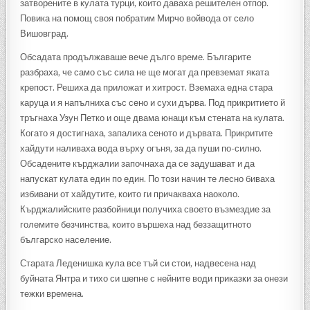
затворените в кулата турци, които даваха решителен отпор.
Повика на помощ своя побратим Мирчо войвода от село
Вишовград.
Обсадата продължаваше вече дълго време. Българите
разбраха, че само със сила не ще могат да превземат яката
крепост. Решиха да приложат и хитрост. Вземаха една стара
каруца и я напълниха със сено и сухи дърва. Под прикритието й
тръгнаха Узун Петко и още двама юнаци към стената на кулата.
Когато я достигнаха, запалиха сеното и дървата. Прикритите
хайдути наливаха вода върху огъня, за да пуши по-силно.
Обсадените кърджалии започнаха да се задушават и да
напускат кулата един по един. По този начин те лесно биваха
избивани от хайдутите, които ги причакваха наоколо.
Кърджалийските разбойници получиха своето възмездие за
големите безчинства, които вършеха над беззащитното
българско население.
Старата Леденишка кула все тъй си стои, надвесена над
буйната Янтра и тихо си шепне с нейните води приказки за онези
тежки времена.