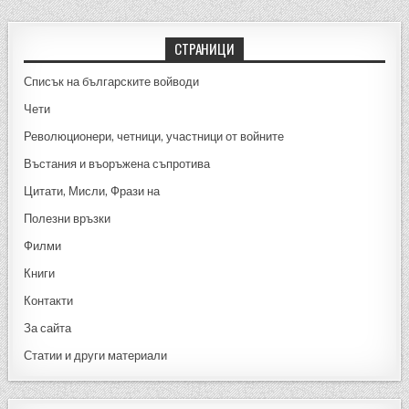
b
g
o
er
СТРАНИЦИ
o
Списък на българските войводи
k
Чети
Революционери, четници, участници от войните
Въстания и въоръжена съпротива
Цитати, Мисли, Фрази на
Полезни връзки
Филми
Книги
Контакти
За сайта
Статии и други материали