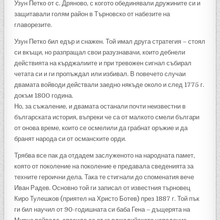
Узун Петко от с. Дряново, с когото обединявали дружините си и
защитавали голям район в Търновско от набезите на
главорезите.
Узун Петко бил едър и снажен. Той имал друга стратегия – стоял
си вкъщи, но разпращал свои разузнавачи, които дебнели
действията на кърджалиите и при тревожен сигнал събирал
четата си и ги пропъждал или избивал. В повечето случаи
двамата войводи действали заедно някъде около и след 1775 г.
докъм 1800 година.
Но, за съжаление, и двамата останали почти неизвестни в
българската история, въпреки че са от малкото смели българи
от онова време, които се осмелили да грабнат оръжие и да
бранят народа си от османските орди.
Трябва все пак да отдадем заслуженото на народната памет,
която от поколение на поколение е предавала сведенията за
техните героични дела. Така те стигнали до споменатия вече
Иван Радев. Основно той ги записал от известния търновец
Киро Тулешков (приятел на Христо Ботев) през 1887 г. Той пък
ги бил научил от 90-годишната си баба Гена – дъщерята на