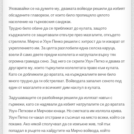
Уповавайки се на думите му, двамата войводи решили да избият
обсадените главорези, от които било пропищяло цялото
население на търновския санджак.
Трудно било обаче да се приближат до кулата, защото
кърджалите се защитавали отвътре през мазгалите, откъдето
стреляли. Мирчо и Узун Пенко решили с хитрост да ги изкарат от
укреплението им. За целта разглобили една селска каруца,
взели й само двете предни колелета и натрупали върху тях
огромна грамада сено. Зад него се скрили Узун Петко и двама от
другарите му, които търкулили колелетата право към кулата.
Като се доближили до вратата, на кържджалиите вече било
много трудно да ги обстрелват. Войводата запалил сеното под
един от мазгалите и всичкият дим нахлул в кулата.
Задушаващите се разбойници решили да излязат навън с
гърмежи, като се надявали да избият натрупалите се до вратата
Узун-Петкови и Мирчови юнаци. Но сметката им излязла крива.
Узун Петко ги чакал отстрани и съсичал на място всеки, който се
покаже. Ако някой сполучвал да се измъкне жив, той пък
попадал в ръцете на хайдутите на Мирчо войвода, който