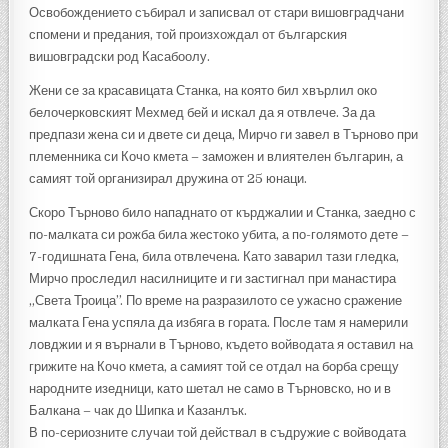
Освобождението събирал и записвал от стари вишовградчани
спомени и предания, той произхождал от българския
вишовградски род Касабоолу.
Жени се за красавицата Станка, на която бил хвърлил око
белочерковският Мехмед бей и искал да я отвлече. За да
предпази жена си и двете си деца, Мирчо ги завел в Търново при
племенника си Кочо кмета – заможен и влиятелен българин, а
самият той организирал дружина от 25 юнаци.
Скоро Търново било нападнато от кърджалии и Станка, заедно с
по-малката си рожба била жестоко убита, а по-голямото дете –
7-годишната Гена, била отвлечена. Като заварил тази гледка,
Мирчо проследил насилниците и ги застигнал при манастира
„Света Троица”. По време на разразилото се ужасно сражение
малката Гена успяла да избяга в гората. После там я намерили
ловджии и я върнали в Търново, където войводата я оставил на
грижите на Кочо кмета, а самият той се отдал на борба срещу
народните изедници, като шетал не само в Търновско, но и в
Балкана – чак до Шипка и Казанлък.
В по-сериозните случаи той действал в съдружие с войводата