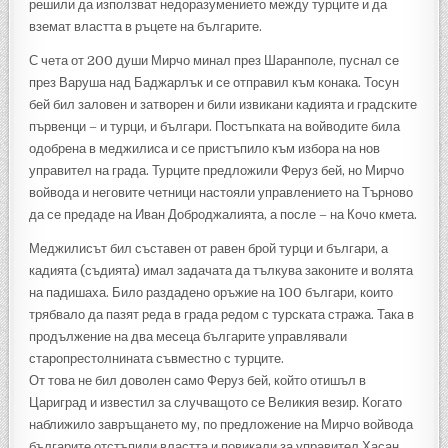
решили да използват недоразумението между турците и да
вземат властта в ръцете на българите.
С чета от 200 души Мирчо минал през Шаранполе, пуснал се
през Варуша над Баджарлък и се отправил към конака. Тосун
бей бил заловен и затворен и били извикани кадията и градските
първенци – и турци, и българи. Постъпката на войводите била
одобрена в меджилиса и се пристъпило към избора на нов
управител на града. Турците предложили Феруз бей, но Мирчо
войвода и неговите четници настояли управлението на Търново
да се предаде на Иван Доброджалията, а после – на Кочо кмета.
Меджилисът бил съставен от равен брой турци и българи, а
кадията (съдията) имал задачата да тълкува законите и волята
на падишаха. Било раздадено оръжие на 100 българи, които
трябвало да пазят реда в града редом с турската стража. Така в
продължение на два месеца българите управлявали
старопрестолнината съвместно с турците.
От това не бил доволен само Феруз бей, който отишъл в
Цариград и известил за случващото се Великия везир. Когато
наближило завръщането му, по предложение на Мирчо войвода
българите отстъпили властта и повикали за управител Хасан