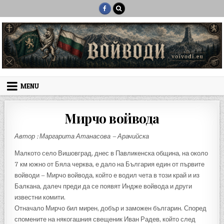
Skip to content
MENU
Мирчо войвода
Автор : Маргарита Атанасова – Арачийска
Малкото село Вишовград, днес в Павликенска община, на около
7 км южно от Бяла черква, е дало на България един от първите
войводи – Мирчо войвода, който е водил чета в този край и из
Балкана, далеч преди да се появят Индже войвода и други
известни комити.
Отначало Мирчо бил мирен, добър и заможен българин. Според
спомените на някогашния свещеник Иван Радев, който след