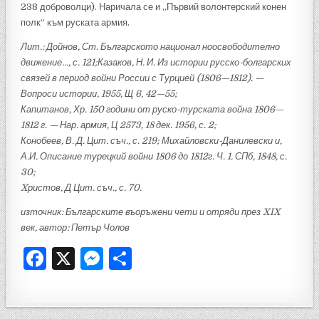
238 доброволци). Наричала се и „Първий волонтерский конен
полк“ към руската армия.
Лит.: Дойнов, Ст. Българското национал ноосвободително
движение…, с. 121;Казаков, Н. И. Из истории русско-болгарских
связей в период войни России с Турцией (1806—1812). —
Вопроси истории, 1955, Щ 6, 42—55;
Капитанов, Хр. 150 години от руско-турската война 1806—
1812 г. — Нар. армия, Ц 2573, 18 дек. 1956, с. 2;
Конобеев, В. Д. Цит. съч., с. 219; Михайловски-Данилевски и,
А.И. Описание турецкий войни 1806 до 1812г. Ч. 1. СПб, 1848, с.
30;
Xристов, Д Цит. съч., с. 70.
източник: Българските въоръжени чети и отряди през XIX
век, автор: Петър Чолов
F
X
M
S
a
es
h
c
se
ar