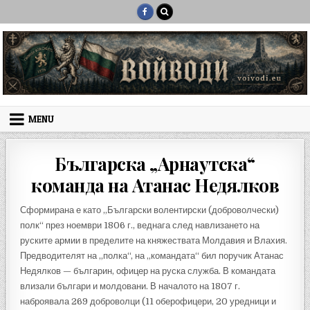
Skip to content
MENU
Българска „Арнаутска“
команда на Атанас Недялков
Сформирана е като „Български волентирски (доброволчески)
полк“ през ноември 1806 г., веднага след навлизането на
руските армии в пределите на княжествата Молдавия и Влахия.
Предводителят на „полка“, на „командата“ бил поручик Атанас
Недялков — българин, офицер на руска служба. В командата
влизали българи и молдовани. В началото на 1807 г.
наброявала 269 доброволци (11 оберофицери, 20 уредници и