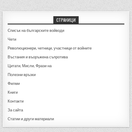
e
n
e
b
g
o
er
СТРАНИЦИ
o
Списък на българските войводи
k
Чети
Революционери, четници, участници от войните
Въстания и въоръжена съпротива
Цитати, Мисли, Фрази на
Полезни връзки
Филми
Книги
Контакти
За сайта
Статии и други материали