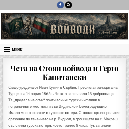
Skip to content
MENU
Чета на Стоян войвода и Герго
Капитански
Също уредена от Иван Кулин в Сърбия. Пресякла границата на
Турция на 14 април 1863 г. Четата включвала 18 доброволци.
Тя „предала на огън“ почти всички турски чифлици в
пограничните местности във Видинско и Белоградчишко.
Имала много схватки с турските потери. Станало кръвопролитие
сражение по течението на р. Видбол, в гробищата на с. Макреш
със силна турска потеря, което траяло 8 часа. Тук загинали