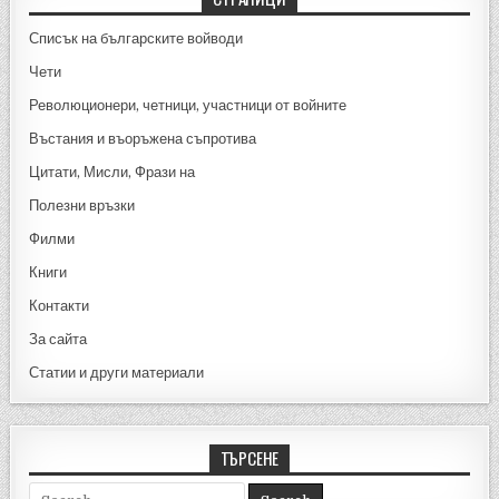
o
er
o
Списък на българските войводи
k
Чети
Революционери, четници, участници от войните
Въстания и въоръжена съпротива
Цитати, Мисли, Фрази на
Полезни връзки
Филми
Книги
Контакти
За сайта
Статии и други материали
ТЪРСЕНЕ
Search for: