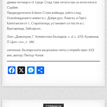
двама четници и 11 турци. След това четата пак се изтеглила в
Сърбия.
Предводителите й били: Стоян войвода, който след
Освобождението живял в с. Добри дол, Ломско, и Герго
Капитански от с. Старопатица, установил се после в с.
Вратарница, Зайчарско.
Лит.: Димитров, Г. Княжество България, ч. 2, с. 273; Кузманов,
П. Цит. съч., с. 186.
източник: Българските въоръжени чети и отряди през XIX
век, автор: Петър Чолов
F
X
M
S
a
es
h
c
se
ar
e
n
e
b
g
СТРАНИЦИ