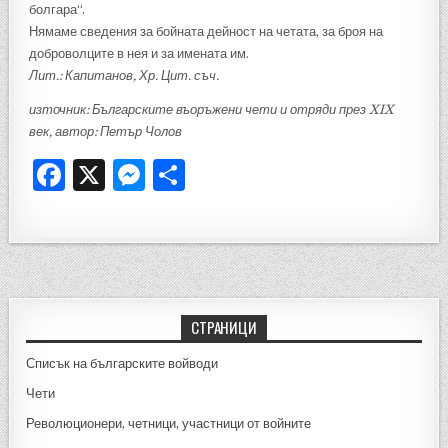
болгара“.
Нямаме сведения за бойната дейност на четата, за броя на
доброволците в нея и за имената им.
Лит.: Капитанов, Хр. Цит. съч.
източник: Българските въоръжени чети и отряди през XIX
век, автор: Петър Чолов
F
X
M
S
a
es
h
c
se
ar
e
n
e
b
g
o
er
СТРАНИЦИ
o
Списък на българските войводи
k
Чети
Революционери, четници, участници от войните