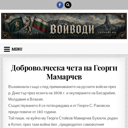
Skip to content
MENU
Доброволческа чета на Георги
Мамарчев
Възникнала също след преминаването на руските войски през
р. Днестър през есента на 1806 г. и окупирането на Бесарабия,
Молдавия и Влахия.
Съществуването й се потвърждава и от Георги С. Раковски
преди повече от 140 години.
Той пише, че вуйчо му Георги Стойков Мамарчев Буюкли, роден
в Котел, през тази война бил „предводител самоволния