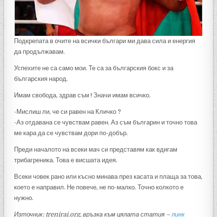
Подкрепата в очите на всички българи ми дава сила и енергия
да продължавам.
Успехите не са само мои. Те са за българския бокс и за
българския народ.
Имам свобода, здрав съм ! Значи имам всичко.
-Мислиш ли, че си равен на Кличко ?
-Аз отдавана се чувствам равен. Аз съм българин и точно това
ме кара да се чувствам дори по-добър.
Преди началото на всеки мач си представям как вдигам
трибагреника. Това е висшата идея.
Всеки човек рано или късно минава през касата и плаща за това,
което е направил. Не повече, не по-малко. Точно колкото е
нужно.
Източник: trenirai.org, връзка към цялата статия –
линк