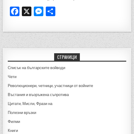
F
X
M
S
a
es
h
c
se
ar
e
n
e
b
g
o
er
СТРАНИЦИ
o
Списък на българските войводи
k
Чети
Революционери, четници, участници от войните
Въстания и въоръжена съпротива
Цитати, Мисли, Фрази на
Полезни връзки
Филми
Книги