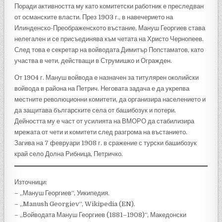
Поради активността му като комитетски работник е преследван
от османските власти. През 1903 г., в навечерието на
Илинденско-Преображенското въстание, Мануш Георгиев става
нелегален и се присъединява към четата на Христо Чернопеев.
След това е секретар на войводата Димитър Попстаматов, като
участва в чети, действащи в Струмишко и Огражден.
От 1904 г. Мануш войвода е назначен за титулярен околийски
войвода в района на Петрич. Неговата задача е да укрепва
местните революционни комитети, да организира населението и
да защитава българските села от башибозук и потери.
Дейността му е част от усилията на ВМОРО да стабилизира
мрежата от чети и комитети след разгрома на въстанието.
Загива на 7 февруари 1908 г. в сражение с турски башибозук
край село Долна Рибница, Петричко.
Източници:
– „Мануш Георгиев“, Уикипедия.
– „Manush Georgiev“, Wikipedia (EN).
– „Войводата Мануш Георгиев (1881–1908)“, Македонски