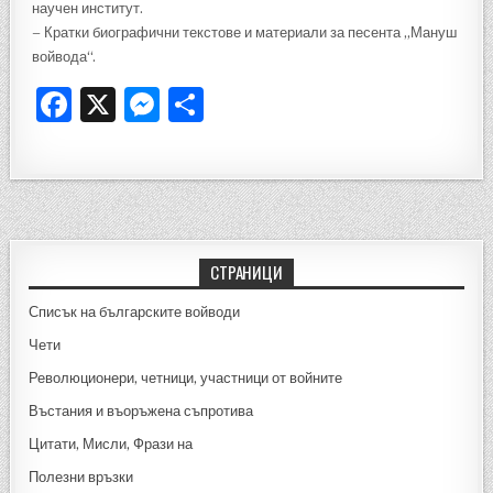
научен институт.
– Кратки биографични текстове и материали за песента „Мануш
войвода“.
F
X
M
S
a
es
h
c
se
ar
e
n
e
b
g
o
er
СТРАНИЦИ
o
Списък на българските войводи
k
Чети
Революционери, четници, участници от войните
Въстания и въоръжена съпротива
Цитати, Мисли, Фрази на
Полезни връзки