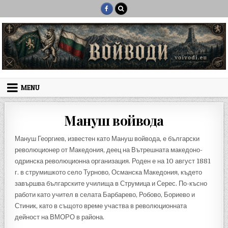
Skip to content
MENU
Мануш войвода
Мануш Георгиев, известен като Мануш войвода, е български
революционер от Македония, деец на Вътрешната македоно-
одринска революционна организация. Роден е на 10 август 1881
г. в струмишкото село Турново, Османска Македония, където
завършва българските училища в Струмица и Серес. По-късно
работи като учител в селата Барбарево, Робово, Бориево и
Стиник, като в същото време участва в революционната
дейност на ВМОРО в района.