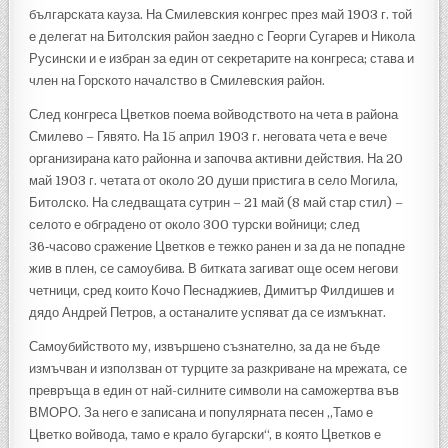
българската кауза. На Смилевския конгрес през май 1903 г. той
е делегат на Битолския район заедно с Георги Сугарев и Никола
Русински и е избран за един от секретарите на конгреса; става и
член на Горското началство в Смилевския район.
След конгреса Цветков поема войводството на чета в района
Смилево – Гявято. На 15 април 1903 г. неговата чета е вече
организирана като районна и започва активни действия. На 20
май 1903 г. четата от около 20 души пристига в село Могила,
Битолско. На следващата сутрин – 21 май (8 май стар стил) –
селото е обградено от около 300 турски войници; след
36‑часово сражение Цветков е тежко ранен и за да не попадне
жив в плен, се самоубива. В битката загиват още осем негови
четници, сред които Кочо Песнаджиев, Димитър Филдишев и
дядо Андрей Петров, а останалите успяват да се измъкнат.
Самоубийството му, извършено съзнателно, за да не бъде
измъчван и използван от турците за разкриване на мрежата, се
превръща в един от най-силните символи на саможертва във
ВМОРО. За него е записана и популярната песен „Тамо е
Цветко войвода, тамо е крало бугарски“, в която Цветков е