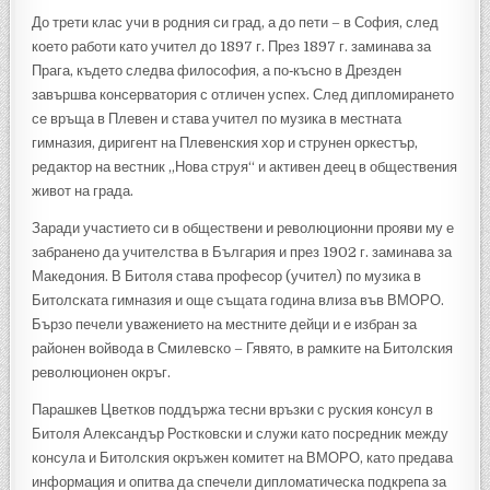
До трети клас учи в родния си град, а до пети – в София, след
което работи като учител до 1897 г. През 1897 г. заминава за
Прага, където следва философия, а по‑късно в Дрезден
завършва консерватория с отличен успех. След дипломирането
се връща в Плевен и става учител по музика в местната
гимназия, диригент на Плевенския хор и струнен оркестър,
редактор на вестник „Нова струя“ и активен деец в обществения
живот на града.
Заради участието си в обществени и революционни прояви му е
забранено да учителства в България и през 1902 г. заминава за
Македония. В Битоля става професор (учител) по музика в
Битолската гимназия и още същата година влиза във ВМОРО.
Бързо печели уважението на местните дейци и е избран за
районен войвода в Смилевско – Гявято, в рамките на Битолския
революционен окръг.
Парашкев Цветков поддържа тесни връзки с руския консул в
Битоля Александър Ростковски и служи като посредник между
консула и Битолския окръжен комитет на ВМОРО, като предава
информация и опитва да спечели дипломатическа подкрепа за