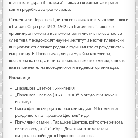
възпят като „крал български“ – знак за огромния авторитет,
който придобива за кратко време.
Споменът за Парашкев Цветков се пази както в България, така и
в Битоля. Още през 1942–1943 г. в Битоля и в Плевен се
организират помени и възпоменателни листи в негова чест, а
след това Македонският научен институт и местни плевенски
инициативи отбелязват редовно годишнините от рождението и
смъртта му. В Плевен има улица и музейни материали,
посветени на него, а в Битоля къщата, в която е живял, е място
на възпоменателни посещения от илинденски организации.
Източници
„Парашкев Цветков“, Уикипедия.
„Парашкев Цветков (1875–1903)“, Македонски научен
институт.
Биографични очерци в плевенски медии: „146 години от
рождението на Парашкев Цветков“ и др.
Популярни статии: „Парашкев Цветков, който отне живота
си за свободата“, chr.bg; „Действията на четата и
смъртта на войводата Парашкев Цветков“.