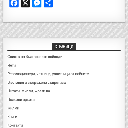
F
X
M
S
a
es
h
c
se
ar
e
n
e
b
g
o
er
СТРАНИЦИ
o
Списък на българските войводи
k
Чети
Революционери, четници, участници от войните
Въстания и въоръжена съпротива
Цитати, Мисли, Фрази на
Полезни връзки
Филми
Книги
Контакти