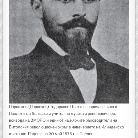
Парашкев (Параскев) Тодоракев Цветков, наричан Пъшо и
Пролетин, е български учител по музика и революционер,
войвода на ВМОРО и един от най-ярките ръководители на
Битолския революционен окръг в навечерието на Илинденско
въстание. Роден е на 20 май 1875 г. в Плевен.