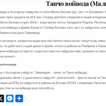
Танчо войвода (Мал
йвода е български хайдутин от село Малко Белово (дн. част от Белмекен
ко през средата на XIX век. Според кратките сведения в енциклопедични
 Малко Белово и през 1856 г. води малка чета в Западните Родопи. Регио
оле войвода и Дамян Вуков от Голямо Белово, като част от хайдутите, кои
Момина клисура и Габровица.
а четниците, конкретни акции или обстоятелствата около смъртта му няма
о, че действа в същия ареал и време, когато в района на Поибрене и Пана
нчо войвода остава по-скоро като местно хайдушко име, запазено в списъ
на личност.
 източници
к с български хайдути“, Уикипедия – запис за Танчо войвода.
джишка област е дала много хайдути!“, patrioti.net – кратък пасаж за Та
кация на БПЦ за хайдутите в района на Белово (PDF), споменава Танчо в
ен списък на войводи във voivodi.eu.
X
M
S
es
h