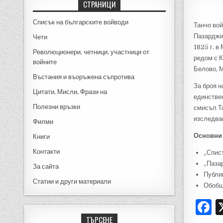
СТРАНИЦИ
Списък на българските войводи
Танчо во
Пазарджиш
Чети
1825 г. в
Революционери, четници, участници от
редом с К
войните
Белово, 
Въстания и въоръжена съпротива
За броя н
Цитати, Мисли, Фрази на
единствен
Полезни връзки
смисъл Та
изследва
Филми
Основни
Книги
Контакти
„Списъ
„Пазар
За сайта
Публи
Статии и други материали
Обобщ
F
a
ТЪРСЕНЕ