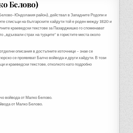
ко Белово)
–Белово–Юндолакия район), действал в Западните Родопи и
те списъци на българските хайдути той е роден между 1820 и
налните краеведски текстове за Пазарджишко го споменават
то „вдъхвали страх на турците“ в гористите места около
 отделни описания в достъпните източници – знае се
гюрско се проявяват Балчо войвода и други хайдути. В този
ци и краеведски текстове, отколкото като подробно
нчо войвода от Малко Белово.
ойвода от Малко Белово.